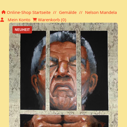
Einkaufskorb
Online-Shop Startseite
//
Gemälde
//
Nelson Mandela
Mein Konto
Warenkorb (
0
)
NEUHEIT