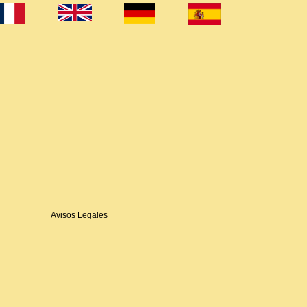
ores
Comparta
Tienda
Reflexiones
su punto
Contacto
Online
stas
de vista
Hoja informativa
Carro de la compra
Avisos Legales