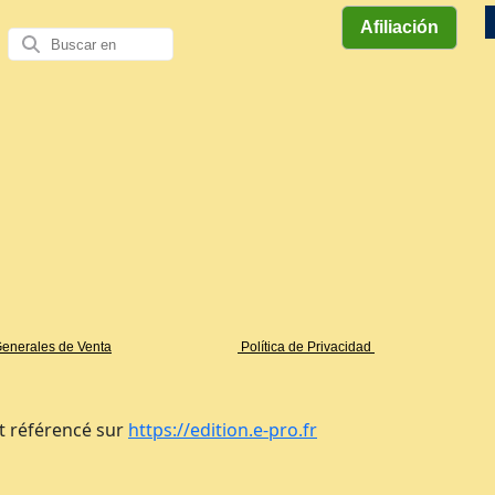
Afiliación
Miradas
Aut
Exploración
Historietas
de
Galería
y
literaria
& Libros
mayores
Arti
enerales de Venta
Política de Privacidad
t référencé sur
https://edition.e-pro.fr