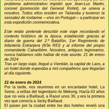
problema administrativo impidió que Jean-Luc Martin,
coronel (promoción del General Rollet), se uniera a
nosotros. Todos ellos residen en Tailandia y tuvieron la
sensatez de invitarme —vivo en Portugal— a participar en
esta expedición conmemorativa.
Este relato pretende describir este viaje recordando el
contexto histórico de la época, establecido gracias al
diario de guerra del 2.º Batallón, 3.er Regimiento de
Infantería Extranjera (II/3e REI) y al informe del propio
comandante Cabaribère. Nosotros, antiguos legionarios,
nunca habíamos oído hablar de este asunto. 21 de enero
de 2024
Tras un largo viaje, llegué a Vientián, la capital de Laos, a
un hotel donde esperaba a mis compañeros que llegarían
al día siguiente.
22 de enero de 2024
Por la tarde, nos reunimos en un encantador hotel, La
Seine, a orillas del legendario río Mekong. Hacía 43 años
que no veía a Baillaud, a Raoul unos 30, y era la primera
vez que conocía a Jacky Baillaud.
El paseo por la ciudad entre los dos hoteles reveló una