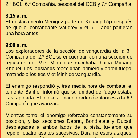
2.º BCL, 6.ª Compañía, personal del CCB y 7.ª Compañía.
8:15 a. m.
El destacamento Menigoz parte de Kouang Rip después
de que el comandante Vaudrey y el 5.º Tabor partieran
una hora antes.
9:00 a. m.
Los exploradores de la sección de vanguardia de la 3.ª
Compañía del 2.º BCL se encuentran con una sección de
regulares del Viet Minh que marchaba hacia Mouang
Khouei. Los laosianos reaccionan primero y abren fuego,
matando a los tres Viet Minh de vanguardia.
El enemigo respondió y, tras media hora de combate, el
teniente Banlier informó que su unidad de fuego estaba
casi agotada. El oficial al mando ordenó entonces a la 6.ª
Compañía que avanzara.
Mientras tanto, el enemigo reforzaba constantemente su
posición, y las secciones Debret, Bondietete y Ducati,
desplegadas a ambos lados de la pista, tuvieron que
repeler cuatro asaltos sucesivos. Durante estos ataques,