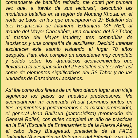
comandante de batallón retirado, me contó por primera
vez que, a través de sus lecturas*, descubrió las
mortíferas batallas en la región de Mouang Khoua, en el
norte de Laos, en las que participaron el 2.º Batallón del
3.er Regimiento de Infantería Extranjera (3.º REI), al
mando del Mayor Cabaribère, una columna del 5.º Tabor,
al mando del Mayor Vaudrey, tres compañías de
laosianos y una compañía de auxiliares. Decidió intentar
esclarecer este asunto visitando el lugar 70 años
después. Para ello, compiló un expediente muy completo
y sólido sobre los dramáticos acontecimientos que
llevaron a la desaparición del 2.º Batallón del 3.er REI, así
como de elementos significativos del 5.º Tabor y de las
unidades de Cazadores Laosianos.
Así fue como dos líneas de un libro dieron lugar a un viaje
siguiendo los pasos de nuestros predecesores. Me
acompañaron mi camarada Raoul (servimos juntos en
tres regimientos y pertenecemos a la misma promoción),
el general Jean Baillaud (paracaidista) (promoción del
General Rollet), con quien completé un año de prácticas
en la EAI (Escuela de Entrenamiento de la Fuerza Aérea),
el cabo Jacky Biaugeaud, presidente de la FACS
Tailandia (Asociación de Veteranos del Ejército), y yo. Un