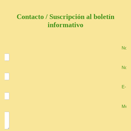
Carro de la compra
Contacto / Suscripción al boletín
informativo
Nomb
Nom
E-ma
Mens