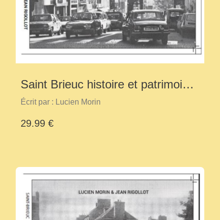
Saint Brieuc histoire et patrimoine
tome 1
Écrit par : Lucien Morin
29.99 €