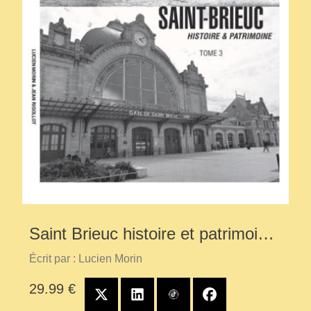
Saint Brieuc histoire et patrimoine
tome 3
Écrit par : Lucien Morin
29.99 €