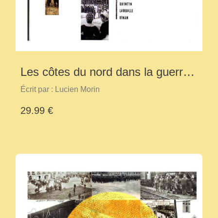
Les côtes du nord dans la guerre
14/18
Écrit par : Lucien Morin
29.99 €