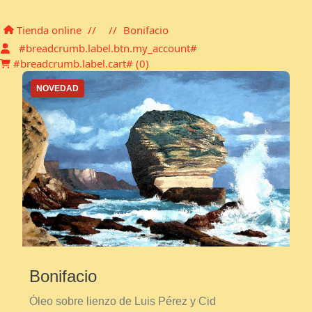
Carro de la compra
Tienda online
//
//
Bonifacio
#breadcrumb.label.btn.my_account#
#breadcrumb.label.cart# (
0
)
NOVEDAD
Bonifacio
Óleo sobre lienzo de Luis Pérez y Cid