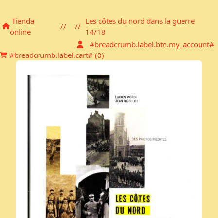
Carro de la compra
Tienda
Les côtes du nord dans la guerre
//
//
online
14/18
#breadcrumb.label.btn.my_account#
#breadcrumb.label.cart# (
0
)