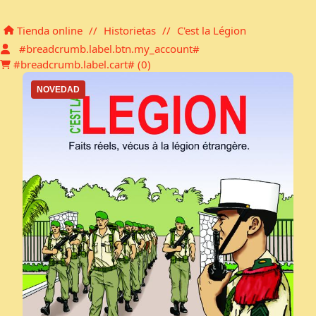
Carro de la compra
Tienda online
//
Historietas
//
C'est la Légion
#breadcrumb.label.btn.my_account#
#breadcrumb.label.cart# (
0
)
NOVEDAD