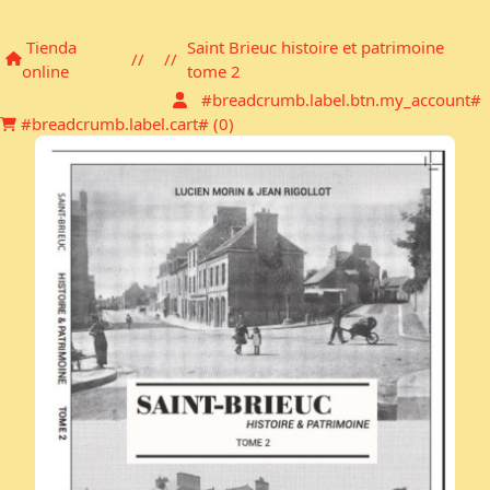
Carro de la compra
Tienda
Saint Brieuc histoire et patrimoine
//
//
online
tome 2
#breadcrumb.label.btn.my_account#
#breadcrumb.label.cart# (
0
)