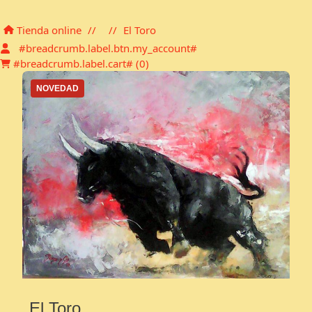
Carro de la compra
Tienda online
//
//
El Toro
#breadcrumb.label.btn.my_account#
#breadcrumb.label.cart# (
0
)
NOVEDAD
El Toro