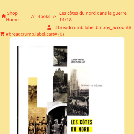
Shopping cart
Shop
Les côtes du nord dans la guerre
//
Books
//
Home
14/18
#breadcrumb.label.btn.my_account#
#breadcrumb.label.cart# (
0
)