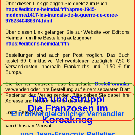
Über diesen Link gelangen Sie direkt zum Buch:
https://editions-heimdal.fr/fr/apres-1945-
moderne/1417-les-francais-de-la-guerre-de-coree-
9782840486374.html
Über diesen Link gelangen Sie zur Website von Editions
Heimdal, um Ihre Bestellung aufzugeben:
https://editions-heimdal.fr/fr/
Bestellungen sind auch per Post möglich. Das Buch
kostet 69 € inklusive Mehrwertsteuer, zuzüglich 7,50 €
Versandkosten innerhalb Frankreichs und 11,50 € für
Europa.
Sie können entweder das beigefügte
Bestellformular
verwenden oder Ihre Bestellung auf einem separaten Blatt
Papier an den Verlag senden. Bitte geben Sie dabei Ihre
Tim und Struppi
Adresse und Telefonnummer deutlich an.
Die Franzosen im
Ein unvergleichlicher Verhandler
Louis Perez y Cid
Koreakrieg
Von Christian Morisot
von Jean-François Pelletier