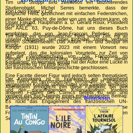
Tim und Struppi sind zweifellos ein faszinierendes
Studienobjekt. Michel Serres bemerkte, dass der
Von Louis Perez y Cid
belgische Held, gezeichnet mit einfachen Federstrichen,
einer Maske gleicht, die jeder von uns aufsetzen kann, ob
Unser Freund, Hauptmann a. D. Gérard Roux, Präsident
jung oder alt.
der AALE 63, Puy-de-Dôme, hat uns dieses Buch
empfohlen, das von Jean-François Pelletier, einem
Tim bleibt ein emblematischer Held seiner Zeit, mit all
unserer Mitglieder seit über fünfzehn Jahren, verfasst
seinen Schattenseiten. Das Album *Tim und Struppi im
wurde.
Kongo* (1931) wurde 2023 mit einem Vorwort neu
aufgelegt, das die kolonialen Vorurteile zur Zeit von
Mit der Veröffentlichung von „Die Franzosen im
Hergés Erstveröffentlichung erläuterte. Trotz dieser
Koreakrieg“ im Heimdal Verlag hat der Autor eine Lücke in
Kontroverse ist Tim eine Ikone.
der französischen Militärgeschichte geschlossen.
Eine Facette dieser Figur wird jedoch selten thematisiert:
Der Koreakrieg ist in Frankreich ein weitgehend
sein Talent als hervorragender Verhandler. In all seinen
vergessener Konflikt, überschattet vom Zweiten Weltkrieg
Abenteuern ermöglicht ihm diese Fähigkeit, bei den
und den darauffolgenden Kolonialkriegen. Insofern
anderen Figuren des Comics beliebt zu sein und
verdient das Buch bereits einen entscheidenden Beitrag:
gleichzeitig seine Ziele zu erreichen.
Weiterlesen...
Es rückt das Engagement des französischen UN-
Bataillons ins Licht und bewahrt das Andenken an diese
Freiwilligen, die zwischen 1950 und 1953 auf der anderen
Seite der Welt kämpften...
Weiterlesen...